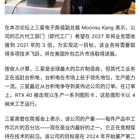
能
源
在本次论坛上三星电子高级副总裁 Moonsu Kang 表示，公
评
司的芯片代工部门（即代工厂）希望在 2027 年将业务营收
测
做到 2021 年的 3 倍。为实现这一目标，该业务将需要取
师
得多项技术飞跃，并在美国外包芯片市场取得进展。
按收入计算，三星是全球最大的芯片制造商，但其代工业务
旅
正在追赶台积电，台积电在市场上处于领先地位，生产能力
行
登录
注册
一流。三星最近从台积电争夺到英伟达公司的订单。在订单
家
上，RTX 40 被击败以生产一系列图形卡，这些图形卡以 4
纳米工艺运行。
车
三星高管在简报会上表示，该公司的产量——每件产品中工
讯
作芯片的百分比——现在是业内最好的之一。它正在竞相保
快
持在技术的前沿。该公司的目标是在 2024 年开始量产第二
报