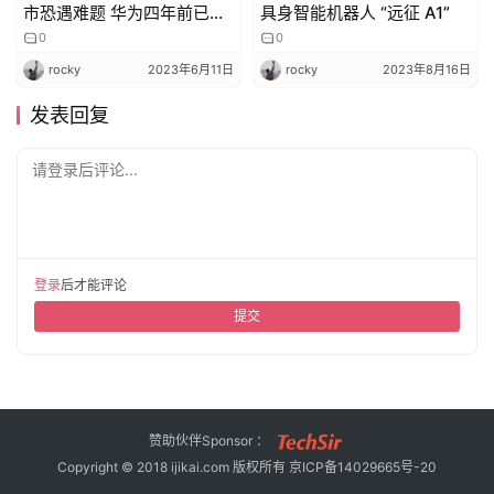
市恐遇难题 华为四年前已注
具身智能机器人 “远征 A1”
册商标
0
0
rocky
2023年6月11日
rocky
2023年8月16日
发表回复
请登录后评论...
登录
后才能评论
提交
赞助伙伴Sponsor ：
Copyright © 2018 ijikai.com 版权所有
京ICP备14029665号-20