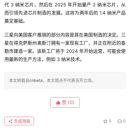
代 3 纳米芯片，然后在 2025 年开始量产 2 纳米芯片，从
而引领先进芯片制造的发展。这将为两年后的 1.4 纳米产品
专
奠定基础。
栏
三星向美国客户推销的部分内容是其在美国制造的决定。三
星在得克萨斯州奥斯汀拥有一家现有工厂，并正在附近的泰
吉
勒市建造一家。该新工厂将于 2024 年开始运营，可能会使
开
用最新的生产方法，例如 3 纳米技术。
T
a
l
本文转载自
cnbeta
，本文观点不代表吉开立场。
k
赞
(0)
生成海报
0
0