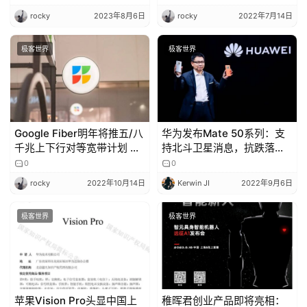
rocky
2023年8月6日
rocky
2022年7月14日
极客世界
极客世界
Google Fiber明年将推五/八
华为发布Mate 50系列：支
千兆上下行对等宽带计划 月
持北斗卫星消息，抗跌落能
费125/150美元
力提升至十倍
0
0
rocky
2022年10月14日
Kerwin JI
2022年9月6日
极客世界
极客世界
苹果Vision Pro头显中国上
稚晖君创业产品即将亮相：