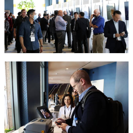
首
页
智
车
时
代
新