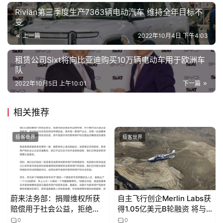
Rivian第三季度生产7363辆电动汽车 维持全年目标不
变
上一篇
2022年10月4日 下午4:03
租赁公司Sixt将向比亚迪购买10万辆电动车用于欧洲车
队
2022年10月5日 上午10:01
下一篇
相关推荐
极客世界
极客世界
蔚来法务部：捐赠维权所获
自主飞行创企Merlin Labs获
赔偿用于社会公益，拒绝向
得1.05亿美元B轮融资 将与
“小牛说车”持有人出售车辆
美国空军合作
0
0