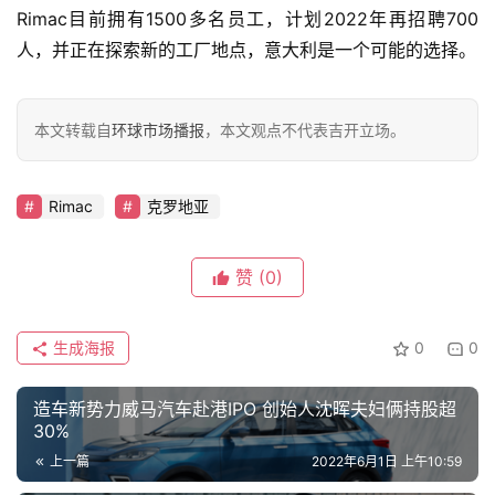
智
Rimac目前拥有1500多名员工，计划2022年再招聘700
车
人，并正在探索新的工厂地点，意大利是一个可能的选择。
时
代
本文转载自
环球市场播报
，本文观点不代表吉开立场。
新
Rimac
克罗地亚
能
源
赞
(0)
评
测
生成海报
0
0
师
造车新势力威马汽车赴港IPO 创始人沈晖夫妇俩持股超
30%
旅
上一篇
2022年6月1日 上午10:59
行
登录
注册