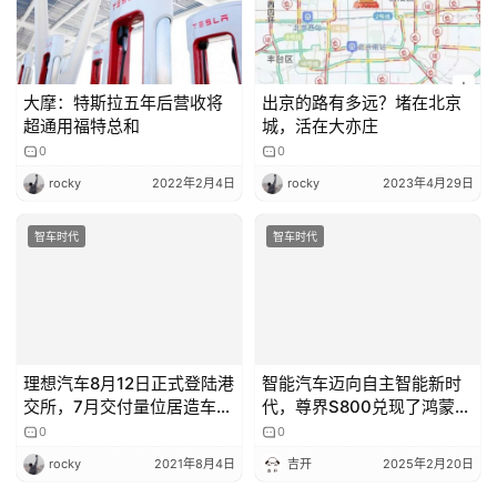
k
大摩：特斯拉五年后营收将
出京的路有多远？堵在北京
超通用福特总和
城，活在大亦庄
0
0
rocky
2022年2月4日
rocky
2023年4月29日
智车时代
智车时代
理想汽车8月12日正式登陆港
智能汽车迈向自主智能新时
交所，7月交付量位居造车新
代，尊界S800兑现了鸿蒙智
势力首位
0
行的那四个字
0
rocky
2021年8月4日
吉开
2025年2月20日