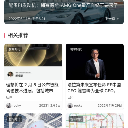
配备F1发动机：梅赛德斯-AMG One量产车终于要来了
家
2022年6月1日 下午6:21
下一篇
车
讯
相关推荐
快
报
智车时代
智车时代
专
栏
理想将在 2 月 8 日公布智能
法拉第未来宣布任命 FF中国
驾驶技术进展，包括城市导
CEO 陈雪峰为全球 CEO，
航辅助驾驶最新测试视频
全力推动 FF 91 Futurist 量
0
0
吉
产交付
rocky
2023年2月5日
rocky
2022年11月29日
开
T
智车时代
智车时代
a
l