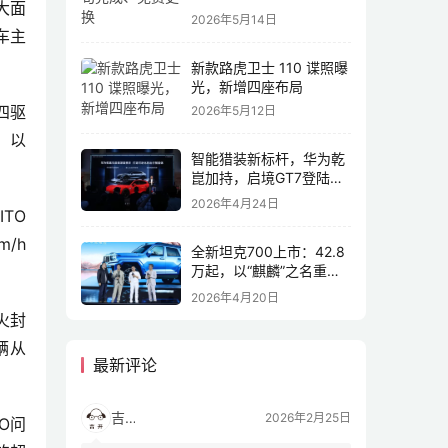
大面
2026年5月14日
车主
新款路虎卫士 110 谍照曝
光，新增四座布局
四驱
2026年5月12日
，以
智能猎装新标杆，华为乾
崑加持，启境GT7登陆
2026北京车展
2026年4月24日
TO
/h
全新坦克700上市：42.8
万起，以“麒麟”之名重塑
全域豪华
2026年4月20日
火封
辆从
最新评论
吉开
2026年2月25日
O问