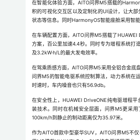
在智能化体验方面，AITO问界M5搭载的Har
积的可视化交互区以及定制化的UI设计，让大部分
状态等信息。同时HarmonyOS智能座舱采用智
在车辆配置方面，AITO问界M5搭载了HUAWEI
方案，百公里加速4.4秒。同时专为增程系统打造的
及3.2kW·h/L的最大发电效率。
在驾乘质感方面，AITO问界M5采用全铝合金底
问界M5的智能电驱系统控制算法，动力系统在运行
时速时，车内噪音也只有56.9db。
在安全性上，HUAWEI DriveONE纯电驱
装技术。同时在机械安全层面，问界M5更采用了倍耐
100km/h到静止的制动距离仅为35.97米。
作为AITO首款中型豪华SUV，AITO问界M5