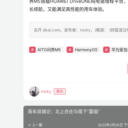
界M5搭载HUAWEI DriveONE纯电驱增
长续航，又能满足高性能的用车体验。
吉开 ijikai.com。发布者：rocky，(稿源： )转载
AITO问界M5
HarmonyOS
华为家充
rocky
酋长
造车双城记：北上亦庄与南下“嘉临”
上一篇
2022年2月20日 下