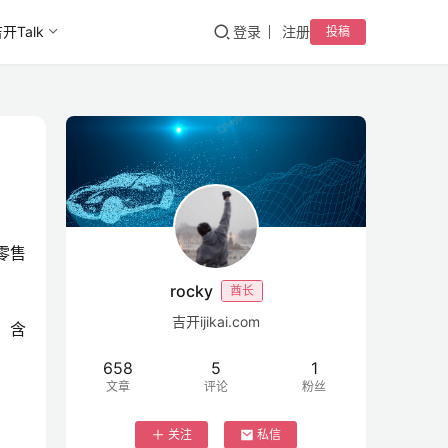
开Talk
登录
注册
投稿
零售
rocky
酋长
吉开ijikai.com
，含
658
5
1
文章
评论
粉丝
关注
私信