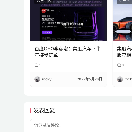
智车时代
智车时
百度CEO李彦宏：集度汽车下半
集度汽车
年接受订单
版亮相
手，明
1
0
rocky
2022年5月26日
roc
发表回复
请登录后评论...