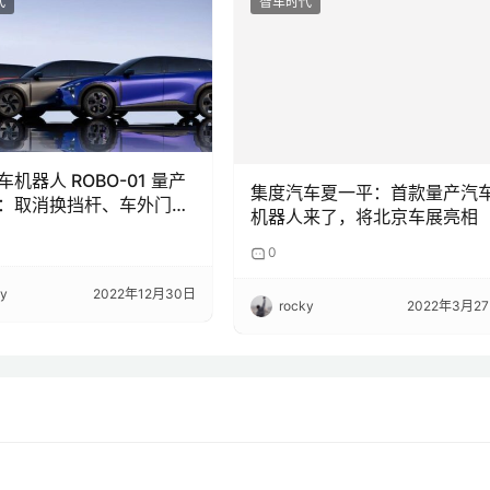
代
智车时代
机器人 ROBO-01 量产
集度汽车夏一平：首款量产汽
：取消换挡杆、车外门把
机器人来了，将北京车展亮相
年交付
0
ky
2022年12月30日
rocky
2022年3月2