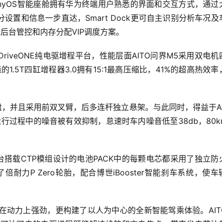
monyOS智能座舱拥有华为终端用户熟悉的界面和交互方式，通过
设置和信息一步直达，Smart Dock更可自主识别分析车况及
能后台管控和内存分配VIP调度方案。
 DriveONE纯电驱增程平台，性能层面AITO问界M5采用双电机
1.5T四缸增程器3.0拥有15:1最高压缩比，41%的超高热效率
盘，并且采用前双叉臂，后多连杆独立悬架。与此同时，得益于AI
过程中的噪音被有效抑制，怠速时车内噪音低至38db，80km
增程平台搭载CTP模组设计的电池PACK中的每颗电芯都采用了独立防
力P Zero轮胎，配合博世iBooster智能刹车系统，使车
不仅在动力上强劲，更构建了以人为中心的全新智能驾乘体验。AIT