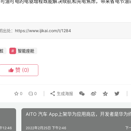
程平台，可油可电的电驱增程既能解决续航和充电焦虑，带来省电节油
请注明出处：
https://www.ijikai.com/t/1284
桩
智能座舱
赞
(0)
0
0
生成海报
AITO 汽车 App上架华为应用商店，开发者是华为
午12:46
2022年2月25日 下午2:46
下