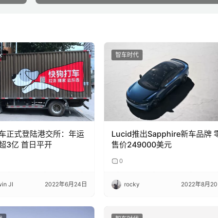
k
智车时代
车正式登陆港交所：年运
Lucid推出Sapphire新车品牌 
超3亿 首日平开
售价249000美元
0
in JI
2022年6月24日
rocky
2022年8月2