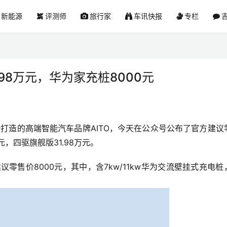
新能源
评测师
旅行家
车讯快报
专栏
吉
.98万元，华为家充桩8000元
斯打造的高端智能汽车品牌AITO，今天在公众号公布了官方建议
元，四驱旗舰版31.98万元。
零售价8000元，其中，含7kw/11kw华为交流壁挂式充电桩