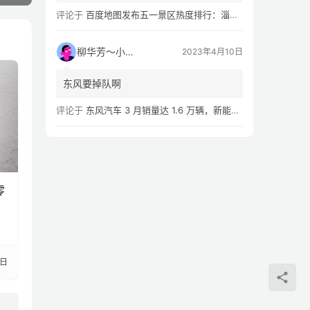
评论于
百度地图发布五一景区热度排行：淄博八大局早市，遥遥领先
柳华芳～小芳侠
2023年4月10日
东风要掉队啊
评论于
东风汽车 3 月销量达 1.6 万辆，新能源汽车 Q1 累计销量同比下滑 54.02%
零
0日