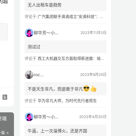
的超
无人出租车是趋势
评论于
广汽集团联手滴滴成立“安滴科技”：加速 L4 级 Robotaxi 量产
柳华芳～小芳侠
2023年11月3日
测试过
评论于
西工大机器交互方面取得新进展：给无人机“装上大脑、建立群聊”
rocky
2023年9月25日
不是天生非凡，而是敢于非凡
评论于
华为非凡大师，为时代先行者而生
柳华芳～小芳侠
2023年4月30日
终端
牛逼，上一次淄博火，还是齐国
一篇