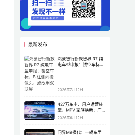
最新发布
鸿蒙智行新款智界 R7 纯
电车型申报：镂空车标、
B 柱侧向摄像头，或改用
双联屏
2026年7月12日
427万车主、用户运营转
型、MPV 家族焕新：广汽
传祺书写新传奇
2026年6月12日
问界M9换代：一辆车里