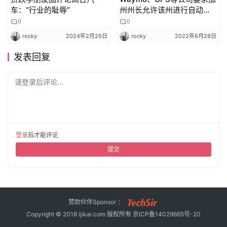
车：“行业的耻辱”
州州长允许该州进行自动驾
驶卡车运输
0
0
rocky
2024年2月26日
rocky
2022年6月28日
发表回复
请登录后评论...
登录
后才能评论
提交
赞助伙伴Sponsor ：
Copyright © 2018 ijikai.com 版权所有
京ICP备14029665号-20