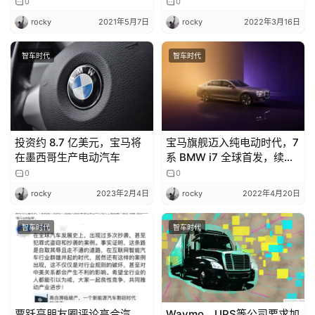
版开启预定，系华为商城最
0
0
贵单品
rocky
2021年5月7日
rocky
2022年3月16日
专
智车时代
智车时代
栏
吉
开
投资约 8.7 亿美元，宝马将
宝马旗舰迈入纯电动时代，7
T
在墨西哥生产电动汽车
系 BMW i7 全球首发，续航
里程超 600 公里
a
0
0
l
rocky
2023年2月4日
rocky
2022年4月20日
k
智车时代
智车时代
贾跃亭朋友圈评论高合汽
Waymo、UPS等公司要求加