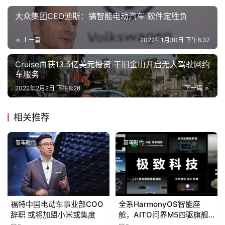
能
大众集团CEO迪斯：搞智能电动汽车 软件定胜负
源
上一篇
2022年1月30日 下午8:37
评
Cruise再获13.5亿美元投资 于旧金山开启无人驾驶网约
测
车服务
师
2022年2月2日 下午8:28
下一篇
相关推荐
旅
行
登录
注册
智车时代
智车时代
家
车
讯
福特中国电动车事业部COO
全系HarmonyOS智能座
快
辞职 或将加盟小米或集度
舱，AITO问界M5四驱旗舰
报