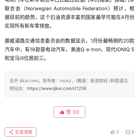
联合会（Norwegian Automobile Federation）预计，根
据目前的趋势，这个石油资源丰富的国家最早可能在4月份
实现所有新车零排放。
挪威道路交通信息委员会的数据显示，1月份最畅销的20款
汽车中，有19款是电动汽车，奥迪Q e-tron、现代IONIQ 5
首
和宝马iX位居前三。
页
吉开 ijikai.com。发布者：rocky，(稿源：新浪财经 )转载请注
智
明出处：
https://www.ijikai.com/t/1236
车
时
代
赞
(0)
生成海报
0
0
新