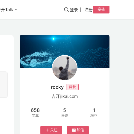
开Talk
登录
注册
投稿
）
rocky
酋长
吉开ijikai.com
658
5
1
文章
评论
粉丝
关注
私信