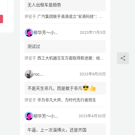
无人出租车是趋势
评论于
广汽集团联手滴滴成立“安滴科技”：加速 L4 级 Robotaxi 量产
柳华芳～小芳侠
2023年11月3日
测试过
评论于
西工大机器交互方面取得新进展：给无人机“装上大脑、建立群聊”
rocky
2023年9月25日
不是天生非凡，而是敢于非凡
评论于
华为非凡大师，为时代先行者而生
柳华芳～小芳侠
2023年4月30日
牛逼，上一次淄博火，还是齐国