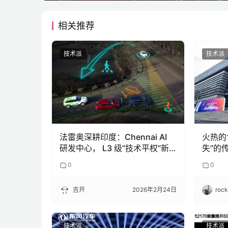
相关推荐
技术派
技术派
法雷奥深耕印度：Chennai AI
火热的
研发中心， L3 级“技术平权”新
失”的
引擎
0
0
吉开
2026年2月24日
roc
技术派
技术派