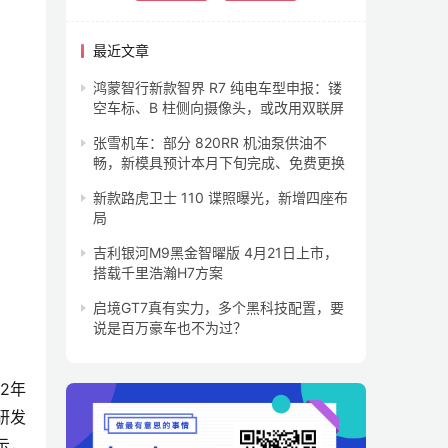
最近文章
鸿蒙智行新款智界 R7 纯电车型申报：镂
空车标、B 柱侧向摄像头，或改用双联屏
张雪机车：部分 820RR 机油泵供油不
畅，新模具预计本月下旬完成、免费更换
新款路虎卫士 110 谍照曝光，新增四座布
局
吉利银河M9黑金智曜版 4月21日上市，
搭载千里浩瀚H7方案
启境GT7真有实力，多个黑科技配置，要
说是百万豪车也不为过？
2年
研发
示，