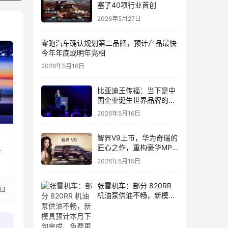
塞了40项行业首创
2026年5月27日
零跑汽车确认规划第二品牌，预计产品最快
今年年底或明年亮相
2026年5月16日
比亚迪王传福：当下是中
国企业诞生世界品牌的最
佳历史机遇，尤其是制造
2026年5月16日
业领域
：
智界V9上市，华为奇瑞的
值
匠心之作，重构豪华MPV
市场格局
2026年5月15日
张雪机车：部分 820RR
9日
机油泵供油不畅，新模具
预计本月下旬完成、免费
更换