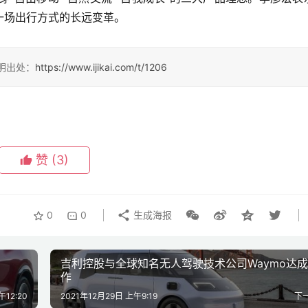
一场出行方式的长远变革。
请注明出处：
https://www.ijikai.com/t/1206
赞
(3)
0
0
生成海报
吉利控股与全球知名无人驾驶技术公司Waymo达
作
午12:20
2021年12月29日 上午9:19
下