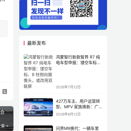
最新发布
鸿蒙智行新款智界 R7 纯
电车型申报：镂空车标、
B 柱侧向摄像头，或改用
双联屏
2026年7月12日
427万车主、用户运营转
型、MPV 家族焕新：广汽
成合
传祺书写新传奇
2026年6月12日
一篇
问界M9换代：一辆车里