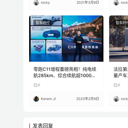
rocky
2021年3月9日
roc
智车时代
智车时
零跑C11增程重磅亮相！纯电续
法拉第未来
航285km、综合续航超1000公
量产车
里
焦中国
0
0
Kerwin JI
2023年2月9日
roc
发表回复