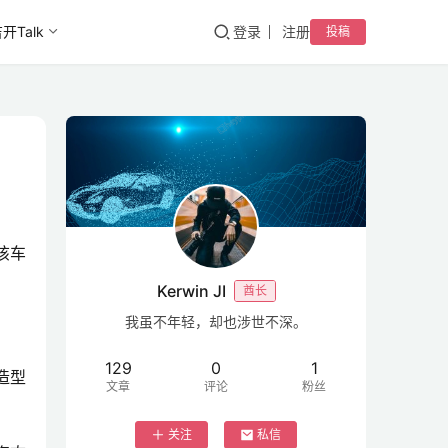
开Talk
登录
注册
投稿
该车
Kerwin JI
酋长
我虽不年轻，却也涉世不深。
129
0
1
造型
文章
评论
粉丝
关注
私信