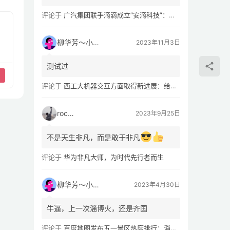
评论于
广汽集团联手滴滴成立“安滴科技”：加速 L4 级 Robotaxi 量产
柳华芳～小芳侠
2023年11月3日
测试过
评论于
西工大机器交互方面取得新进展：给无人机“装上大脑、建立群聊”
rocky
2023年9月25日
不是天生非凡，而是敢于非凡
评论于
华为非凡大师，为时代先行者而生
柳华芳～小芳侠
2023年4月30日
牛逼，上一次淄博火，还是齐国
评论于
百度地图发布五一景区热度排行：淄博八大局早市，遥遥领先