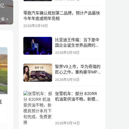
0亿
零跑汽车确认规划第二品牌，预计产品最快
今年年底或明年亮相
一篇
2026年5月16日
比亚迪王传福：当下是中
国企业诞生世界品牌的最
佳历史机遇，尤其是制造
2026年5月16日
业领域
智界V9上市，华为奇瑞的
匠心之作，重构豪华MPV
市场格局
2026年5月15日
张雪机车：部分 820RR
机油泵供油不畅，新模具
底
预计本月下旬完成、免费
更换
2026年5月14日