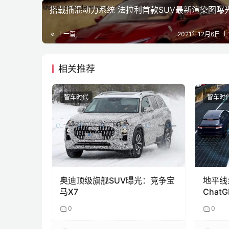
搭载插混动力系统 法拉利首款SUV最新渲染图曝
上一篇
2021年12月6日 上
相关推荐
智车时代
智车时
奥迪顶级旗舰SUV曝光：竞争宝
地平线
马X7
Chat
真正实
0
0