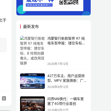
比于
最新发布
鸿蒙智行新款智界 R7 纯
电车型申报：镂空车标、
B 柱侧向摄像头，或改用
双联屏
2026年7月12日
427万车主、用户运营转
型、MPV 家族焕新：广汽
传祺书写新传奇
2026年6月12日
问界M9换代：一辆车里
塞了40项行业首创
2026年5月27日