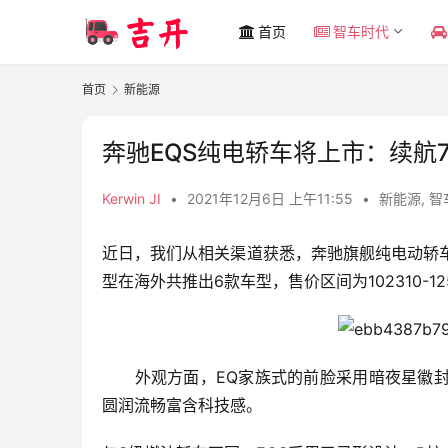
首页
智车时代
首页
新能源
奔驰EQS纯电轿车将上市：续航7
Kerwin JI
•
2021年12月6日 上午11:55
•
新能源
,
智
近日，我们从相关渠道获悉，奔驰旗舰纯电动轿车
型在海外共推出6款车型，售价区间为102310-125
　　外观方面，EQ家族式的前脸采用暗夜星徽
圆润流畅富含科技感。