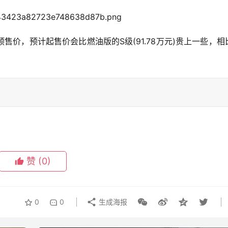
价，预计起售价会比燃油版的S级(91.78万元)贵上一些，相
赞
(0)
0
0
生成海报