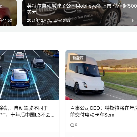
光
英特尔自动驾驶子公司Mobileye将上市 估值超50
美元
午11:50
2021年12月7日 上午10:58
下
代
新能源
余凯：自动驾驶不同于
百事公司CEO：特斯拉将在年
GPT，十年后中国L3不会
前交付电动卡车Semi
现
0