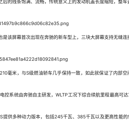
柱之后的线条饱满、流畅，传统意义上的发动机盖长度缩短，整车
屏，这也是该屏幕首次出现在奔驰的新车型上，三块大屏幕支持无缝连
。
，轴距3210毫米，与S级燃油轿车几乎保持一致，如此就保证了内部空
，电控系统由奔驰自主研发，WLTP工况下综合续航里程最高可达7
提供多种动力版本，包括245千瓦、385千瓦以及更高性能的5