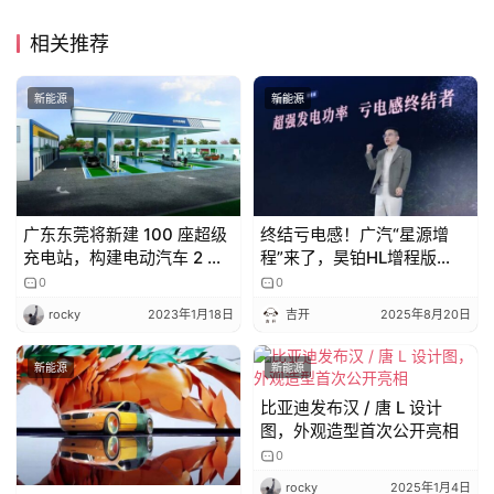
相关推荐
新能源
新能源
广东东莞将新建 100 座超级
终结亏电感！广汽“星源增
充电站，构建电动汽车 2 公
程”来了，昊铂HL增程版
里充电全覆盖体系
26.98万起
0
0
rocky
2023年1月18日
吉开
2025年8月20日
新能源
新能源
比亚迪发布汉 / 唐 L 设计
图，外观造型首次公开亮相
0
rocky
2025年1月4日