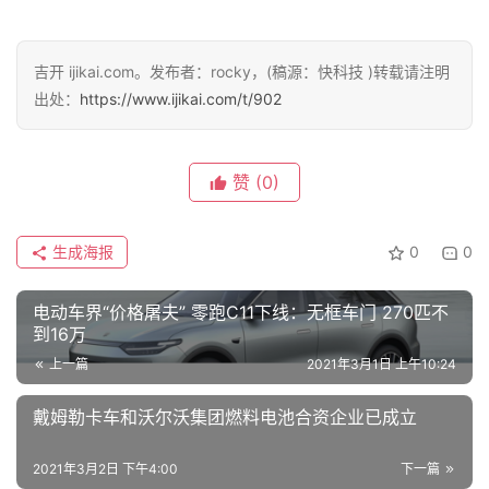
车
吉开 ijikai.com。发布者：rocky，(稿源：快科技 )转载请注明
讯
出处：
https://www.ijikai.com/t/902
快
报
赞
(0)
专
栏
生成海报
0
0
电动车界“价格屠夫” 零跑C11下线：无框车门 270匹不
吉
到16万
开
上一篇
2021年3月1日 上午10:24
T
a
戴姆勒卡车和沃尔沃集团燃料电池合资企业已成立
l
k
2021年3月2日 下午4:00
下一篇