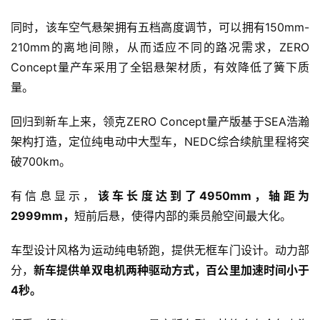
同时，该车空气悬架拥有五档高度调节，可以拥有150mm-
210mm的离地间隙，从而适应不同的路况需求，ZERO
Concept量产车采用了全铝悬架材质，有效降低了簧下质
量。
回归到新车上来，领克ZERO Concept量产版基于SEA浩瀚
架构打造，定位纯电动中大型车，NEDC综合续航里程将突
破700km。
有信息显示，
该车长度达到了4950mm，轴距为
2999mm，
短前后悬，使得内部的乘员舱空间最大化。
首
页
车型设计风格为运动纯电轿跑，提供无框车门设计。动力部
分，
新车提供单双电机两种驱动方式，百公里加速时间小于
4秒。
智
车