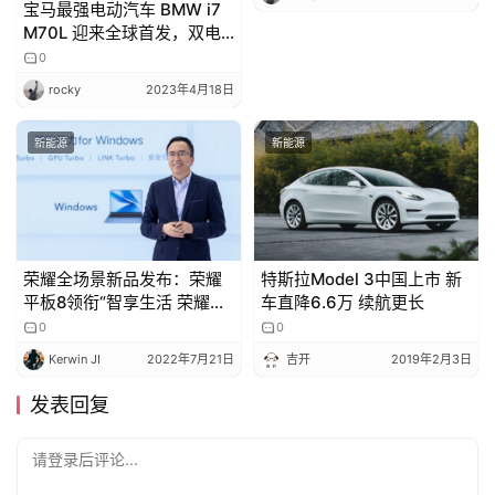
宝马最强电动汽车 BMW i7
M70L 迎来全球首发，双电
机版本 1100 牛・米、660
0
马力
rocky
2023年4月18日
新能源
新能源
荣耀全场景新品发布：荣耀
特斯拉Model 3中国上市 新
平板8领衔“智享生活 荣耀相
车直降6.6万 续航更长
伴”
0
0
Kerwin JI
2022年7月21日
吉开
2019年2月3日
发表回复
请登录后评论...