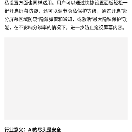
开
私设置方面也同样适用。用户可以通过快捷设置面板轻松一
T
键开启屏幕防窥，还可以调节隐私保护等级，通过开启“部
a
分屏幕区域防窥”隐藏弹窗和通知，或激活“最大隐私保护”功
l
能，在不影响分辨率的情况下，进一步防止窥视屏幕内容。
k
行业意义：AI的尽头是安全
三星将防窥屏幕从实验室推向了大规模商用，实现了像素级
的“控光能力”。在硬核防窥、隐私保护方面，三星Galaxy 
S26 Ultra 是独一档的存在。
当身处公共交通、共享空间、聚会等场景，我们也要处理敏
感信息等日常时刻，有了防窥屏幕，可以更加安全、更加放
心了。看起来真像魔法一样，背后则是人类显示技术的巅峰
时刻。