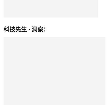
在2026年这个节点，三星旗舰手机不只是“更亮的屏”，更
是“更聪明的屏”。AI 手机时代，我们处理的数据越来越敏
感，物理层面的隐私保护必将成为高端机的新标杆。AI 的
尽头是安全，三星把隐私安全做到了像素里，通过前沿显示
技术的溢出效应，在AI手机的赛道飞驰之中，稳稳守住了隐
私安全的球门。
吉开 ijikai.com。发布者：吉开，(稿源： )转载请注明出处：