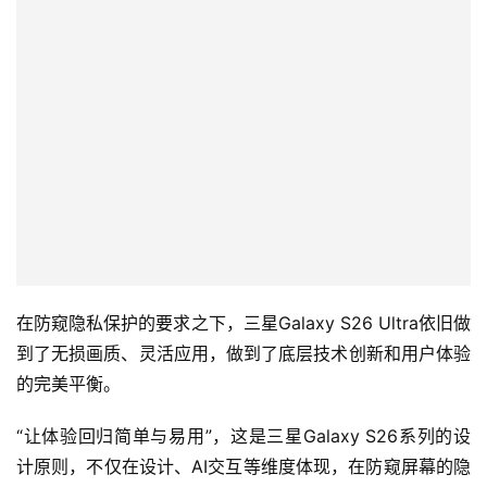
旅
行
登录
注册
家
车
讯
快
报
在防窥隐私保护的要求之下，三星Galaxy S26 Ultra依旧做
专
到了无损画质、灵活应用，做到了底层技术创新和用户体验
栏
的完美平衡。
“让体验回归简单与易用”，这是三星Galaxy S26系列的设
吉
计原则，不仅在设计、AI交互等维度体现，在防窥屏幕的隐