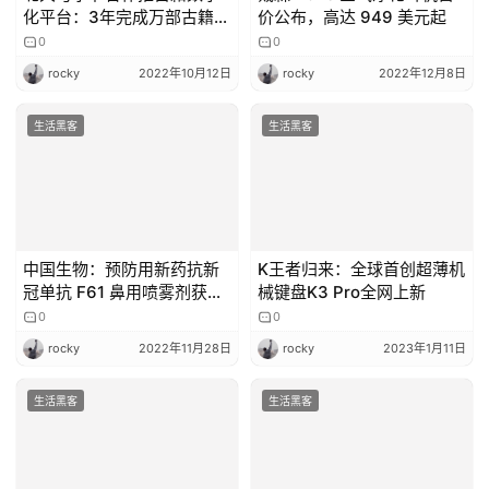
中国生物：预防用新药抗新
K王者归来：全球首创超薄机
冠单抗 F61 鼻用喷雾剂获批
械键盘K3 Pro全网上新
临床
0
0
rocky
2022年11月28日
rocky
2023年1月11日
生活黑客
生活黑客
华为影像品牌之夜：共创温
苹果 M3 iPad Pro 将首次引
暖的世界，开启下一个十年
入 OLED 屏幕，分析师称亮
度高、寿命长、机身薄
0
0
rocky
2024年5月24日
rocky
2024年1月8日
发表回复
请登录后评论...