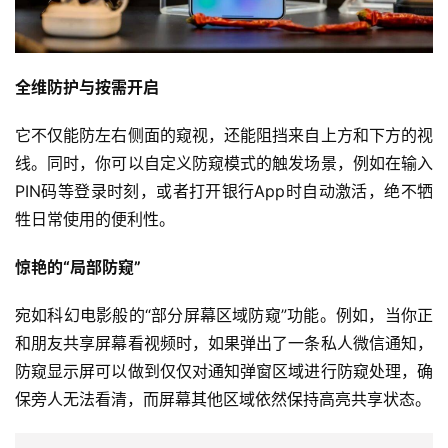
页
智
全维防护与按需开启
车
时
它不仅能防左右侧面的窥视，还能阻挡来自上方和下方的视
代
线。同时，你可以自定义防窥模式的触发场景，例如在输入
PIN码等登录时刻，或者打开银行App时自动激活，绝不牺
牲日常使用的便利性。
新
能
惊艳的“局部防窥”
源
宛如科幻电影般的“部分屏幕区域防窥”功能。例如，当你正
和朋友共享屏幕看视频时，如果弹出了一条私人微信通知，
评
防窥显示屏可以做到仅仅对通知弹窗区域进行防窥处理，确
测
保旁人无法看清，而屏幕其他区域依然保持高亮共享状态。
师