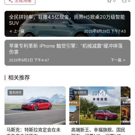
生成海报
0
0
旅
全民拼好车，狂撒4.5亿现金，尚界H5掀桌20万级智能
行
登录
注册
SUV
家
上一篇
2025年8月29日 下午7:43
苹果专利革新 iPhone 触觉引擎：“机械减震”缓冲摔落
车
伤害
讯
2025年9月3日 下午4:47
下一篇
快
报
相关推荐
智车时代
智车时代
专
栏
吉
马斯克：特斯拉肯定会在未
高端新王、幸福旗舰、国民
开