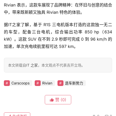
Rivian 表示，这款车展现了品牌精神：在怀旧与创意的结合
中，带来既新颖又独具 Rivian 特色的体验。
智
据IT之家了解，基于 R1S 三电机版本打造的这款独一无二
车
的车型，配备三台电机，综合输出功率 850 hp（634 
时
代
kW）。这款 SUV 在不到 2.9 秒即可完成 0 到 96 km/h 的
加速，单次充电续航里程可达 597 km。
新
能
本文转载自
IT 之家
，本文观点不代表吉开立场。
源
Carscoops
Rivian
造车新势力
评
测
赞
(0)
师