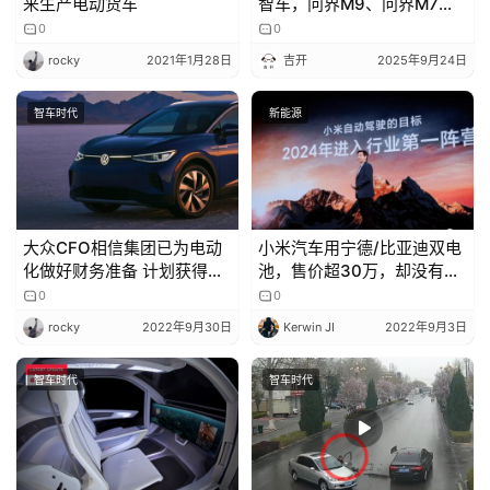
来生产电动货车
智车，问界M9、问界M7、
T
尚界H5齐上阵
0
0
a
rocky
2021年1月28日
吉开
2025年9月24日
l
k
智车时代
新能源
大众CFO相信集团已为电动
小米汽车用宁德/比亚迪双电
化做好财务准备 计划获得更
池，售价超30万，却没有生
多资金
产资质
0
0
rocky
2022年9月30日
Kerwin JI
2022年9月3日
智车时代
智车时代