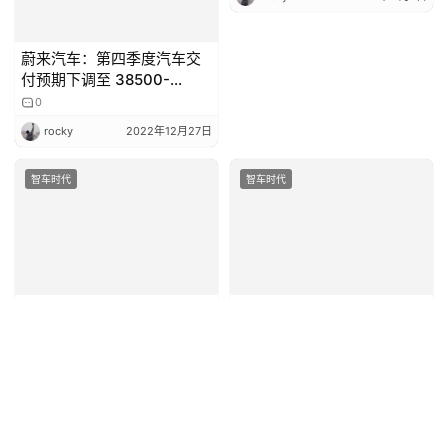
蔚来汽车：第四季度汽车交
付预期下调至 38500-
39500 辆
0
rocky
2022年12月27日
智车时代
智车时代
一汽-大众：2022 年完成全
预计上半年内上市 红旗HS5
年盈利目标 415 亿元，实现
官图发布
销量 180.2 万辆
0
0
rocky
2023年2月14日
吉开
2019年2月8日
智车时代
智车时代