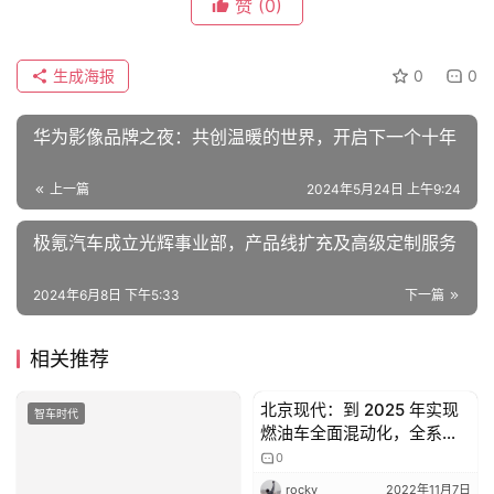
赞
(0)
生成海报
0
0
华为影像品牌之夜：共创温暖的世界，开启下一个十年
上一篇
2024年5月24日 上午9:24
极氪汽车成立光辉事业部，产品线扩充及高级定制服务
2024年6月8日 下午5:33
下一篇
相关推荐
北京现代：到 2025 年实现
智车时代
智车时代
燃油车全面混动化，全系新
产品搭载 OTA 技术
0
rocky
2022年11月7日