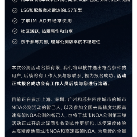
车
讯
快
报
专
栏
吉
开
T
a
l
k