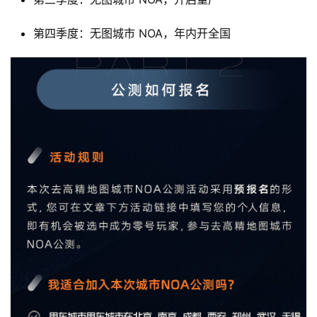
车
时
第四季度：无图城市 NOA，年内开全国
代
新
能
源
评
测
师
旅
行
登录
注册
家