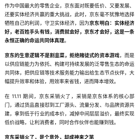
作为中国最大的零售企业，京东面对既要低价、又要发展、
新
能
还要实体经济共赢的重大挑战，此时，京东毫不犹豫地选择
源
牺牲自己的利润，守卫实体经济，因为
京东明白：实体经济
好，老百姓手头有钱，消费就会好，京东才会好，这是一条
永恒正确的命运共同体真理
。
评
测
京东的生意逻辑不是割韭菜，拒绝赌徒式的资本游戏
，而是
师
以供应链能力为依托、构建可持续发展的泛零售生态的命运
共同体，把供应链等技术服务能力输出给生态节点伙伴，大
幅提升效率和体验，用效率来省钱，进而降本增效。
旅
行
登录
注册
在 11.11 期间，京东采销火了，采销是京东体系的核心部
家
门，通过货品直接怼到工厂源头、流量分发、与品牌资源共
建，拿到低于行业的成本价，减掉中间层层溢价，最终实现
低价战略，让利消费者，同时合作伙伴也能赚到钱。
车
讯
京东采销火了，是个意外，却成神来之笔