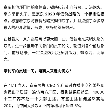
京东其他部门也拍案惊奇，顿感应该走向前台、走进炮火。
京东采销火了，是
京东 2023 年低价战略的一个标志性拐
点
，标志着京东将低价战略贯彻到底了，并且点燃了众多京
东人的战斗激情，形成了很好的鲶鱼效应。
在我看来，京东高层可以更大胆一些，借着京东采销火爆的
浪潮，进一步推动不同部门的员工轮岗、轮值到各个前线部
门、前线场景，一定会激发出更多创造力、想象力、变革
力。
辛利军的灵魂一问，电商未来走向何方？
在 11.11 当天，京东零售 CEO 辛利军对直播电商的某些现
象提出了质疑，遍访南方厂区，得到结果居然是：10000 
个工厂养不起一个头部主播，有些主播抽佣居然高达 
20%，而中国大多数企业的净利润不超过 5%。