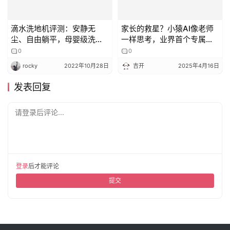
滴水洗地机评测：安静无
家长的救星？小猿AI像老师
尘、自由躺平，母婴级洗地
一样思考，业界首个专属教
机很惊喜
育AI
0
0
rocky
2022年10月28日
吉开
2025年4月16日
发表回复
请登录后评论...
登录
后才能评论
提交