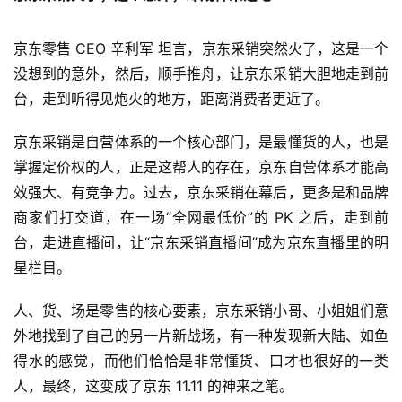
快
报
京东零售 CEO 辛利军 坦言，京东采销突然火了，这是一个
没想到的意外，然后，顺手推舟，让京东采销大胆地走到前
专
台，走到听得见炮火的地方，距离消费者更近了。
栏
京东采销是自营体系的一个核心部门，是最懂货的人，也是
掌握定价权的人，正是这帮人的存在，京东自营体系才能高
吉
效强大、有竞争力。过去，京东采销在幕后，更多是和品牌
开
商家们打交道，在一场“全网最低价”的 PK 之后，走到前
T
台，走进直播间，让“京东采销直播间”成为京东直播里的明
a
星栏目。
l
k
人、货、场是零售的核心要素，京东采销小哥、小姐姐们意
外地找到了自己的另一片新战场，有一种发现新大陆、如鱼
得水的感觉，而他们恰恰是非常懂货、口才也很好的一类
人，最终，这变成了京东 11.11 的神来之笔。