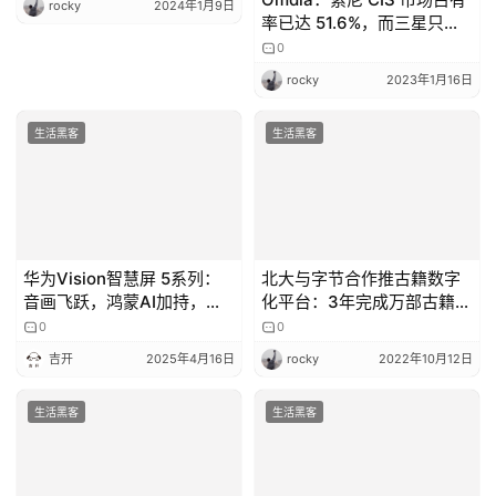
rocky
2024年1月9日
率已达 51.6%，而三星只有
15.6%
0
rocky
2023年1月16日
生活黑客
生活黑客
华为Vision智慧屏 5系列：
北大与字节合作推古籍数字
音画飞跃，鸿蒙AI加持，秒
化平台：3年完成万部古籍整
变巨幕手机
理
0
0
吉开
2025年4月16日
rocky
2022年10月12日
生活黑客
生活黑客