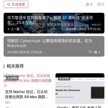
生成海报
0
0
华为智选车首款轿车来了，智界 S7 黑科技“遥遥领
先”，25.8万元起
上一篇
2023年11月9日 下午10:30
特斯拉 Cybertruck 山寨版亮相洛杉矶车展，名为
Robotruck
2023年11月20日 上午9:28
下一篇
相关推荐
生活黑客
生活黑客
支持 Matter 协议，石头科
技推出两款 S8 Max 旗舰扫
地机器人
0
Omdia：索尼 CIS 市场占有