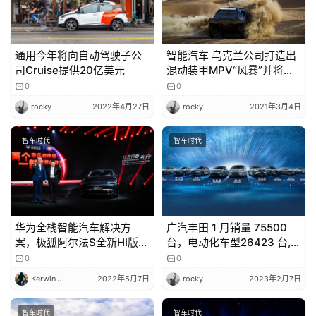
吉
开
T
通用今年将向自动驾驶子公
智能汽车 乌克兰公司打造出
a
司Cruise提供20亿美元
混动装甲MPV“风暴”并将很
l
快推出潜水版
0
0
k
rocky
2022年4月27日
rocky
2021年3月4日
智车时代
智车时代
华为全栈智能汽车解决方
广汽丰田 1 月销量 75500
案，极狐阿尔法S全新HI版
台，电动化车型26423 台,赛
39.79万元起售
那 8000 台，智能化车型销
0
0
量超 65000 台
Kerwin JI
2022年5月7日
rocky
2023年2月7日
智车时代
智车时代