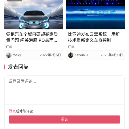
零跑汽车全域自研却暴露质
比亚迪发布云辇系统，用新
量问题 闯关港股IPO悬而未
技术重新定义车身控制
决
0
0
rocky
2022年7月5日
Kerwin JI
2023年4月11日
发表回复
请登录后评论...
登录
后才能评论
提交