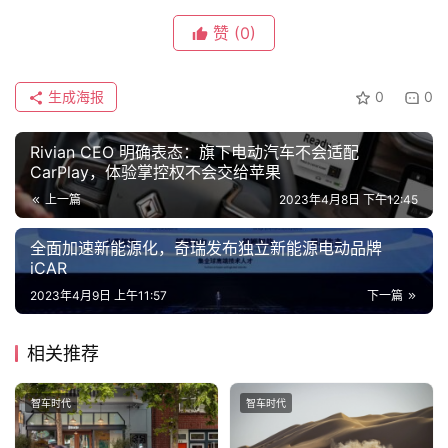
师
赞
(0)
旅
生成海报
0
0
行
登录
注册
家
Rivian CEO 明确表态：旗下电动汽车不会适配
CarPlay，体验掌控权不会交给苹果
上一篇
2023年4月8日 下午12:45
车
讯
全面加速新能源化，奇瑞发布独立新能源电动品牌
快
iCAR
报
2023年4月9日 上午11:57
下一篇
相关推荐
专
栏
智车时代
智车时代