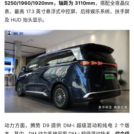
5250/1960/1920mm，轴距为 3110mm
，搭配全液晶仪
智
表、最高 17.3 英寸悬浮式中控屏、后排娱乐系统、扶手屏
车
及 HUD 抬头显示。
时
代
新
能
源
评
测
师
动力方面，腾势 D9 提供 DM-i 超级混动和纯电 2 个版
旅
本。其中，DM 动力系统采用 DM-i 超级混动技术，
综合续