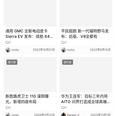
通用 GMC 全新电动皮卡
平民超跑 新一代福特野马发
Sierra EV 发布：续航 643
布：后驱、V8全都有
公里，起售价 5 万美元
0
0
rocky
2022年10月21日
rocky
2022年9月15日
旅行家
旅行家
新款路虎卫士 110 谍照曝
华为王连军：目标三年内将
光，新增四座布局
AITO 问界打造成全球高端智
能电动品牌
0
0
rocky
2026年5月12日
Kerwin JI
2022年11月7日