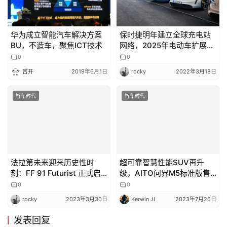
华为成立智能汽车解决方案
保时捷明年建立全球充电站
BU，不造车，聚焦ICT技术
网络，2025年电动车扩展到
Macan
0
0
吉开
2019年6月1日
rocky
2022年3月18日
智车时代
智车时代
法拉第未来迎来历史性时
超可靠智慧性能SUV再升
刻：FF 91 Futurist 正式启
级，AITO问界M5标准版售
动生产，贾跃亭亲临现场
价公布
0
0
rocky
2023年3月30日
Kerwin JI
2023年7月26日
发表回复