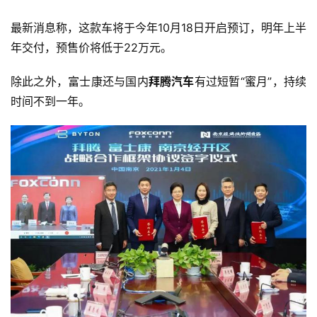
智
车
最新消息称，这款车将于今年10月18日开启预订，明年上半
时
年交付，预售价将低于22万元。
代
除此之外，富士康还与国内
拜腾汽车
有过短暂“蜜月”，持续
时间不到一年。
新
能
源
评
测
师
旅
行
登录
注册