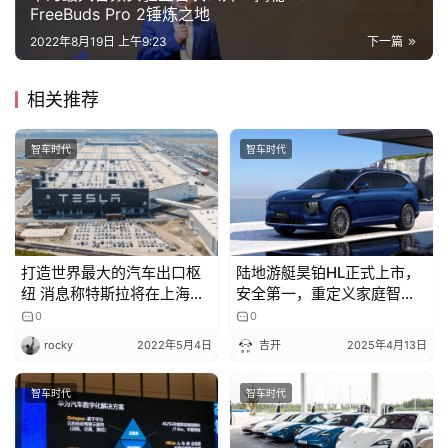
FreeBuds Pro 2锤炼之地
2022年8月19日 上午9:23
下一篇
相关推荐
智车时代
智车时代
打造世界最大的汽车出口枢
陆地游艇昊铂HL正式上市，
纽 消息称特斯拉将在上海投
安全第一，重定义家庭智能
产第二工厂
豪华出行
0
0
rocky
2022年5月4日
吉开
2025年4月13日
智车时代
智车时代