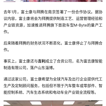
家
去年1月，富士康与拜腾在南京签署了一份合作协议。据协
议内容，富士康将会为拜腾提供制造工艺、运营管理经验和
车
产业链资源，加速推进拜腾旗下首款车型M-Byte的量产工
讯
作。
快
报
后来随着拜腾的财务状况不断恶化，富士康停止了与拜腾合
作。
专
事实上，富士康还与
吉利
成立了合资公司，名为富吉康智能
栏
制造有限公司，落户山东淄博。
通过这家公司，富士康希望为全球汽车及出行企业提供代工
吉
生产及定制顾问服务，包括但不限于汽车整车或零部件、智
开
能控制系统、汽车生态系统和电动车全产业链全流程等。
T
a
l