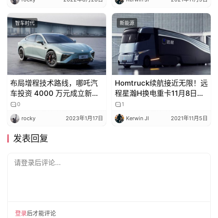
智车时代
新能源
布局增程技术路线，哪吒汽
Homtruck续航接近无限！远
车投资 4000 万元成立新公
程星瀚H换电重卡11月8日发
司
布
0
1
rocky
2023年1月17日
Kerwin JI
2021年11月5日
发表回复
请登录后评论...
登录
后才能评论