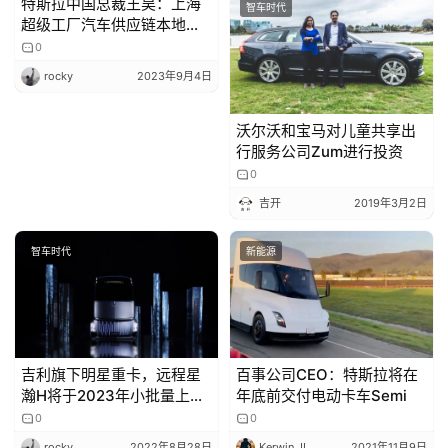
特斯拉中国总裁王昊：上海
智车时代
智车时代
超级工厂汽车供应链本地化
率超过 95%
0
rocky
2023年9月4日
沃尔沃和宝马对儿童共享出
行服务公司Zum进行投资
0
吉开
2019年3月2日
智车时代
新能源
吉利旗下明星重卡，远程星
百事公司CEO：特斯拉将在
瀚H将于2023年小批量上
年底前交付电动卡车Semi
市，续航超1000km
0
0
rocky
2022年8月28日
Kerwin JI
2021年11月9日