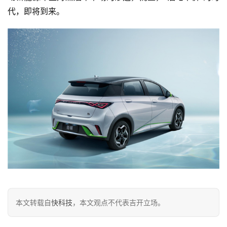
代
代，即将到来。
新
能
源
评
测
师
旅
行
登录
注册
家
本文转载自
快科技
，本文观点不代表吉开立场。