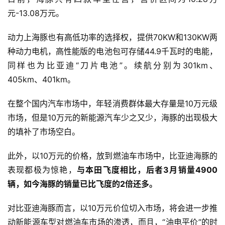
元-13.08万元。
动力上海豚也有高低功率的选择权，提供70KW和130KW两
种动力电机，高性能版的电池包可存储44.9千瓦时的电能，
同样也为比亚迪“刀片电池”。续航分别为301km、
405km、401km。
在整个国内汽车市场中，年轻消费群体最大存量是10万元级
市场，但是10万元的新能源汽车少之又少，海豚的出现极大
的填补了市场空白。
首
页
此外，以10万元的价格，放到燃油车市场中，比亚迪海豚的
表现都极为惊艳，
与本田飞度相比，后者3月销量4900
辆，如今海豚的销量已比飞度的2倍还多。
智
车
对比亚迪海豚而言，以10万元价位切入市场，将会进一步推
时
动新能源车型对燃油车市场的渗透，而且，“油电平价”的时