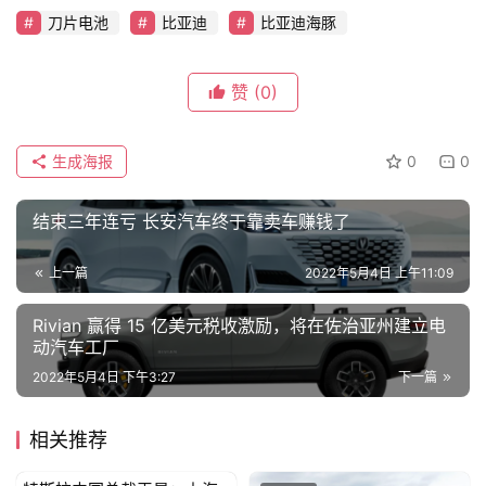
车
刀片电池
比亚迪
比亚迪海豚
讯
快
赞
(0)
报
生成海报
0
0
专
栏
结束三年连亏 长安汽车终于靠卖车赚钱了
上一篇
2022年5月4日 上午11:09
吉
开
Rivian 赢得 15 亿美元税收激励，将在佐治亚州建立电
动汽车工厂
T
a
2022年5月4日 下午3:27
下一篇
l
k
相关推荐