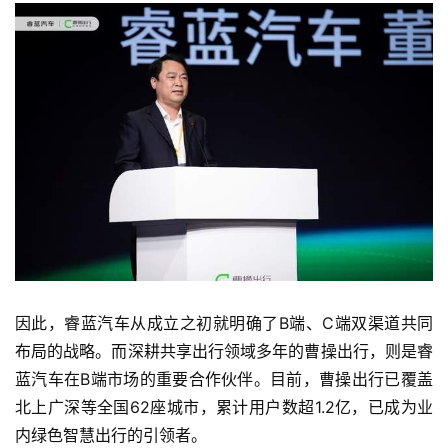
车
时
代
新
能
源
评
测
师
因此，睿蓝汽车从成立之初就明确了B端、C端双渠道共同
布局的战略。而深耕共享出行领域多年的曹操出行，则是睿
蓝汽车在B端市场的重要合作伙伴。目前，曹操出行已覆盖
旅
北上广深等全国62座城市，累计用户数超1.2亿，已成为业
行
登录
注册
内绿色智慧出行的引领者。
家