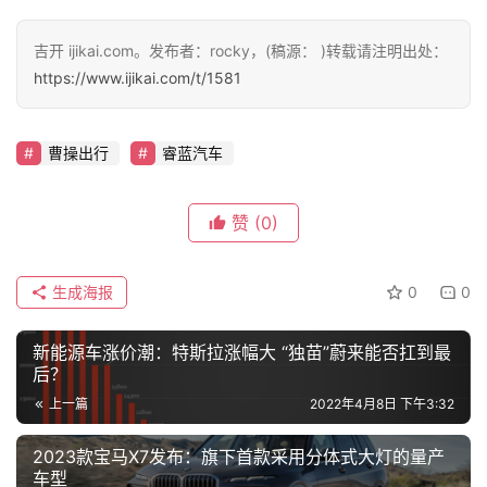
吉开 ijikai.com。发布者：rocky，(稿源： )转载请注明出处：
https://www.ijikai.com/t/1581
曹操出行
睿蓝汽车
赞
(0)
生成海报
0
0
新能源车涨价潮：特斯拉涨幅大 “独苗”蔚来能否扛到最
后？
上一篇
2022年4月8日 下午3:32
2023款宝马X7发布：旗下首款采用分体式大灯的量产
车型