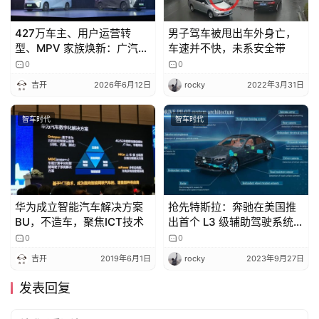
427万车主、用户运营转
男子驾车被甩出车外身亡，
型、MPV 家族焕新：广汽传
车速并不快，未系安全带
祺书写新传奇
0
0
吉开
2026年6月12日
rocky
2022年3月31日
智车时代
智车时代
华为成立智能汽车解决方案
抢先特斯拉：奔驰在美国推
BU，不造车，聚焦ICT技术
出首个 L3 级辅助驾驶系统
Drive Pilot ，第一年费用
0
0
2500 美元
吉开
2019年6月1日
rocky
2023年9月27日
发表回复