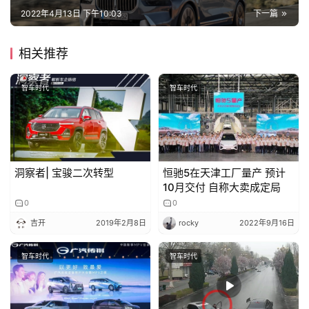
2022年4月13日 下午10:03
下一篇
相关推荐
智车时代
智车时代
洞察者| 宝骏二次转型
恒驰5在天津工厂量产 预计
10月交付 自称大卖成定局
0
0
吉开
2019年2月8日
rocky
2022年9月16日
智车时代
智车时代