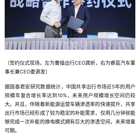
（签约仪式现场，左为曹操出行CEO龚昕，右为睿蓝汽车董
事长兼CEO娄源发）
据国泰君安研究数据统计，中国共享出行市场近5年的用户
规模年复合增长率达到10%，未来用户规模增长空间仍较
大。并且，伴随着新能源运营车辆渗透率的快速提升，共享
首
页
出行市场已经形成了较为稳定的补能需求，仅用几分钟就能
够完成一次补能的换电模式拥有巨大的渗透空间，未来增量
可期。
智