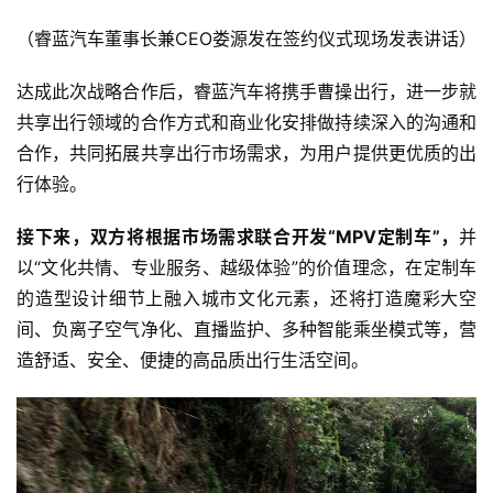
（睿蓝汽车董事长兼CEO娄源发在签约仪式现场发表讲话）
车
达成此次战略合作后，睿蓝汽车将携手曹操出行，进一步就
讯
共享出行领域的合作方式和商业化安排做持续深入的沟通和
快
合作，共同拓展共享出行市场需求，为用户提供更优质的出
报
行体验。
接下来，双方将根据市场需求联合开发“MPV定制车”，
并
专
以“文化共情、专业服务、越级体验”的价值理念，在定制车
栏
的造型设计细节上融入城市文化元素，还将打造魔彩大空
间、负离子空气净化、直播监护、多种智能乘坐模式等，营
造舒适、安全、便捷的高品质出行生活空间。
吉
开
T
a
l