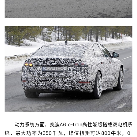
能
源
评
测
师
旅
行
登录
注册
家
车
讯
　　动力系统方面，奥迪A6 e-tron高性能版搭载双电机系
快
统，最大功率为350千瓦，峰值扭矩可达800牛米，0-
报