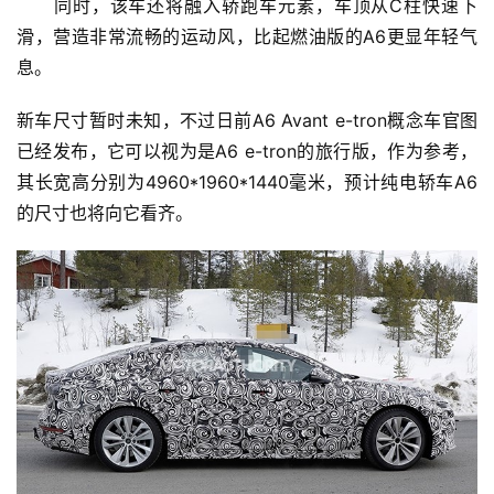
　　同时，该车还将融入轿跑车元素，车顶从C柱快速下
滑，营造非常流畅的运动风，比起燃油版的A6更显年轻气
息。
新车尺寸暂时未知，不过日前A6 Avant e-tron概念车官图
已经发布，它可以视为是A6 e-tron的旅行版，作为参考，
其长宽高分别为4960*1960*1440毫米，预计纯电轿车A6
首
的尺寸也将向它看齐。
页
智
车
时
代
新