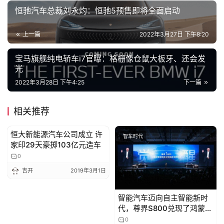
恒驰汽车总裁刘永灼：恒驰5预售即将全面启动
上一篇
2022年3月27日 下午8:20
宝马旗舰纯电轿车i7官曝：格栅像仓鼠大板牙、还会发
光
2022年3月28日 下午4:25
下一篇
相关推荐
恒大新能源汽车公司成立 许
新能源
智车时代
家印29天豪掷103亿元造车
0
吉开
2019年3月1日
智能汽车迈向自主智能新时
代，尊界S800兑现了鸿蒙智
行的那四个字
0