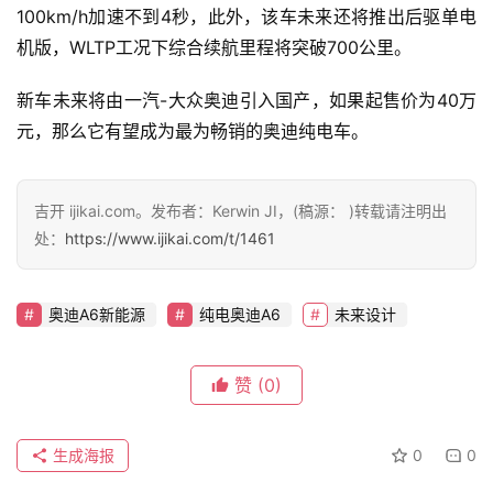
100km/h加速不到4秒，此外，该车未来还将推出后驱单电
机版，WLTP工况下综合续航里程将突破700公里。
专
新车未来将由一汽-大众奥迪引入国产，如果起售价为40万
栏
元，那么它有望成为最为畅销的奥迪纯电车。
吉
吉开 ijikai.com。发布者：Kerwin JI，(稿源： )转载请注明出
开
处：
https://www.ijikai.com/t/1461
T
a
l
奥迪A6新能源
纯电奥迪A6
未来设计
k
赞
(0)
生成海报
0
0