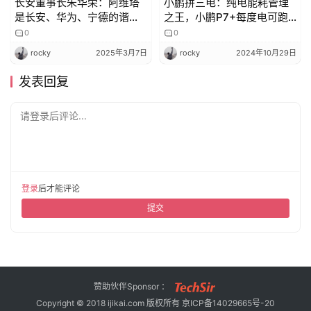
长安董事长朱华荣：阿维塔
小鹏拼三电：纯电能耗管理
是长安、华为、宁德的谐音
之王，小鹏P7+每度电可跑
不是外国品牌
10公里
0
0
rocky
2025年3月7日
rocky
2024年10月29日
发表回复
请登录后评论...
登录
后才能评论
提交
赞助伙伴Sponsor ：
Copyright © 2018 ijikai.com 版权所有
京ICP备14029665号-20