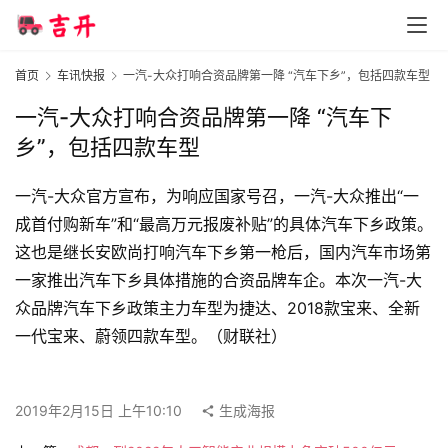
智
首页
车讯快报
一汽-大众打响合资品牌第一降 “汽车下乡”，包括四款车型
车
时
一汽-大众打响合资品牌第一降 “汽车下
代
乡”，包括四款车型
一汽-大众官方宣布，为响应国家号召，一汽-大众推出“一
新
成首付购新车”和“最高万元报废补贴”的具体汽车下乡政策。
能
这也是继长安欧尚打响汽车下乡第一枪后，国内汽车市场第
源
一家推出汽车下乡具体措施的合资品牌车企。本次一汽-大
众品牌汽车下乡政策主力车型为捷达、2018款宝来、全新
一代宝来、蔚领四款车型。（财联社）
评
测
师
2019年2月15日 上午10:10
生成海报