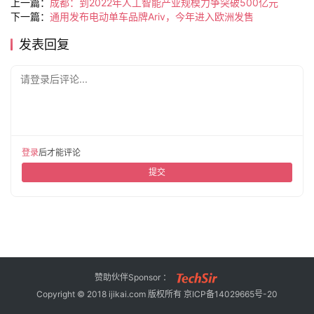
上一篇：
成都：到2022年人工智能产业规模力争突破500亿元
旅
下一篇：
通用发布电动单车品牌Ariv，今年进入欧洲发售
行
登录
注册
发表回复
家
请登录后评论...
车
讯
快
报
登录
后才能评论
提交
专
栏
吉
赞助伙伴Sponsor ：
开
Copyright © 2018 ijikai.com 版权所有
京ICP备14029665号-20
T