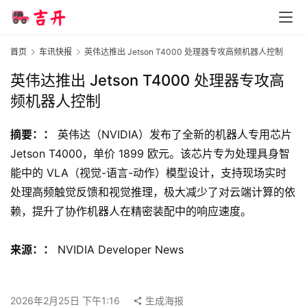
智
首页
车讯快报
英伟达推出 Jetson T4000 处理器专攻高频机器人控制
车
时
英伟达推出 Jetson T4000 处理器专攻高
代
频机器人控制
摘要：：
 英伟达（NVIDIA）发布了全新的机器人专用芯片 
新
Jetson T4000，单价 1899 欧元。该芯片专为处理具身智
能
能中的 VLA（视觉-语言-动作）模型设计，支持现场实时
源
处理高频触觉反馈和视觉推理，极大减少了对云端计算的依
赖，提升了协作机器人在精密装配中的响应速度。
评
测
来源：：
 NVIDIA Developer News
师
2026年2月25日 下午1:16
生成海报