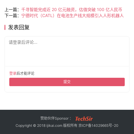
旅
上一篇：
千寻智能完成近 20 亿元融资，估值突破 100 亿人民币
行
登录
注册
下一篇：
宁德时代（CATL）在电池生产线大规模引入人形机器人
家
发表回复
请登录后评论...
车
讯
快
报
登录
后才能评论
提交
专
栏
吉
赞助伙伴Sponsor ：
开
Copyright © 2018 ijikai.com 版权所有
京ICP备14029665号-20
T