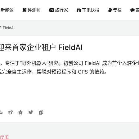
新能源
评测师
旅行家
车讯快报
专栏
吉
eldAI
首家企业租户 FieldAI
用，专注于“野外机器人”研究。初创公司 FieldAI 成为首个入
完全自主运作，摆脱对预设程序和 GPS 的依赖。
人民币