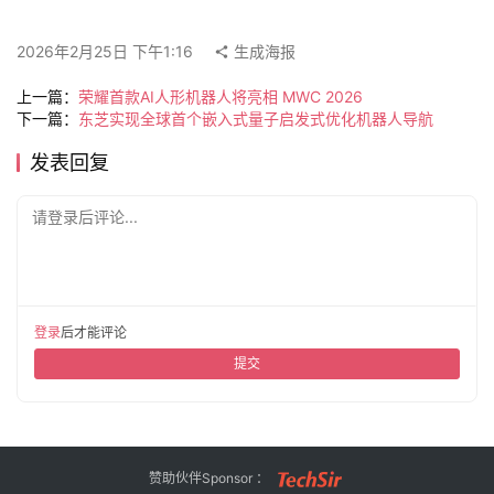
旅
2026年2月25日 下午1:16
生成海报
行
登录
注册
家
上一篇：
荣耀首款AI人形机器人将亮相 MWC 2026
下一篇：
东芝实现全球首个嵌入式量子启发式优化机器人导航
发表回复
车
讯
请登录后评论...
快
报
登录
后才能评论
专
提交
栏
吉
赞助伙伴Sponsor ：
开