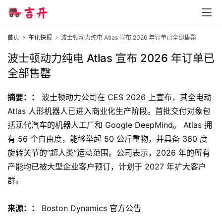
智
首页
车讯快报
波士顿动力纯电 Atlas 宣布 2026 年订单已全部售罄
车
波士顿动力纯电 Atlas 宣布 2026 年订单已
时
全部售罄
代
摘要：：
 波士顿动力公司在 CES 2026 上宣布，其全电动 
Atlas 人形机器人已进入商业化生产阶段。首批交付对象包
新
括现代汽车的机器人工厂和 Google DeepMind。 Atlas 拥
能
源
有 56 个自由度，能够举起 50 公斤重物，并具备 360 度
旋转关节的“超人类”运动范围。公司表示，2026 年的所有
产能均已被大型企业客户预订，计划于 2027 年扩大客户
评
群。
测
师
来源：：
 Boston Dynamics 官方公告