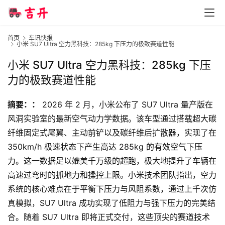
首
页
首页
车讯快报
小米 SU7 Ultra 空力黑科技：285kg 下压力的极致赛道性能
小米 SU7 Ultra 空力黑科技：285kg 下压
智
力的极致赛道性能
车
时
摘要：：
 2026 年 2 月，小米公布了 SU7 Ultra 量产版在
代
风洞实验室的最新空气动力学数据。该车型通过搭载超大碳
纤维固定式尾翼、主动前铲以及碳纤维后扩散器，实现了在 
350km/h 极速状态下产生高达 285kg 的有效空气下压
新
力。这一数据足以媲美千万级的超跑，极大地提升了车辆在
能
高速过弯时的抓地力和操控上限。小米技术团队指出，空力
源
系统的核心难点在于平衡下压力与风阻系数，通过上千次仿
真模拟，SU7 Ultra 成功实现了低阻力与强下压力的完美结
评
合。随着 SU7 Ultra 即将正式交付，这些顶尖的赛道技术