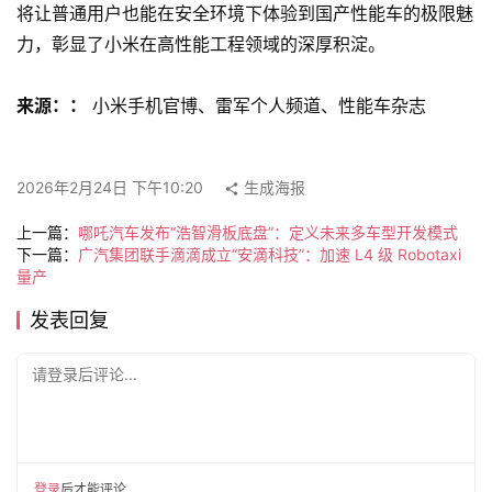
测
将让普通用户也能在安全环境下体验到国产性能车的极限魅
师
力，彰显了小米在高性能工程领域的深厚积淀。
来源：：
 小米手机官博、雷军个人频道、性能车杂志
旅
行
登录
注册
家
2026年2月24日 下午10:20
生成海报
上一篇：
哪吒汽车发布“浩智滑板底盘”：定义未来多车型开发模式
下一篇：
广汽集团联手滴滴成立“安滴科技”：加速 L4 级 Robotaxi
车
量产
讯
快
发表回复
报
请登录后评论...
专
栏
登录
后才能评论