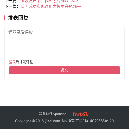
上一篇：
微软发布第二代AI芯片Maia 200
旅
下一篇：
我国成功实现通用大模型在轨部署
行
登录
注册
发表回复
家
请登录后评论...
车
讯
快
报
登录
后才能评论
提交
专
栏
吉
赞助伙伴Sponsor ：
开
Copyright © 2018 ijikai.com 版权所有
京ICP备14029665号-20
T