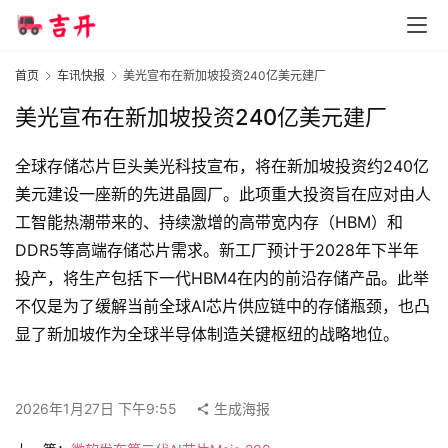
智
首页
车讯快报
美光宣布在新加坡投资240亿美元建厂
车
时
美光宣布在新加坡投资240亿美元建厂
代
全球存储芯片巨头美光科技宣布，将在新加坡投资约240亿
美元建设一座新的先进晶圆厂。此项重大投资旨在应对由人
新
工智能热潮带来的、持续激增的高带宽内存（HBM）和
能
DDR5等高端存储芯片需求。新工厂预计于2028年下半年
源
投产，将生产包括下一代HBM4在内的前沿存储产品。此举
不仅是为了缓解当前全球AI芯片供应链中的存储瓶颈，也凸
显了新加坡作为全球半导体制造关键枢纽的战略地位。
评
测
师
2026年1月27日 下午9:55
生成海报