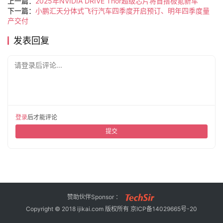
上一篇：
2025年NVIDIA DRIVE Thor超级芯片将首搭极氪新车
旅
下一篇：
小鹏汇天分体式飞行汽车四季度开启预订、明年四季度量
行
产交付
登录
注册
家
发表回复
请登录后评论...
车
讯
快
报
登录
后才能评论
提交
专
栏
吉
赞助伙伴Sponsor ：
开
Copyright © 2018 ijikai.com 版权所有
京ICP备14029665号-20
T