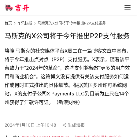
智
首页
车讯快报
马斯克的X公司将于今年推出P2P支付服务
车
时
马斯克的X公司将于今年推出P2P支付服务
代
埃隆·马斯克的社交媒体平台X周二在一篇博客文章中宣布，
将于今年推出点对点（P2P）支付服务。X表示，随着该平
新
台致力于“2024年的革命”，这些支付将释放“更多的用户效
能
用和商业机会”。这篇博文没有提供有关该支付服务如何运
源
作或何时正式推出的具体细节。根据美国多州许可系统网
站，X的支付子公司X Payments LLC到目前为止只在14个
州获得了汇款许可证。（新浪财经）
评
测
师
2024年1月10日 上午10:48
生成海报