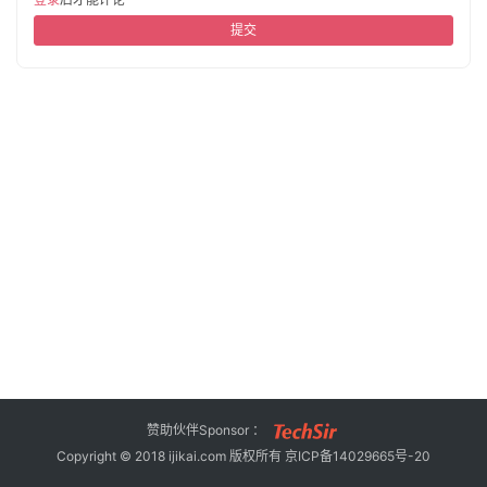
旅
提交
行
登录
注册
家
车
讯
快
报
专
栏
吉
赞助伙伴Sponsor ：
开
Copyright © 2018 ijikai.com 版权所有
京ICP备14029665号-20
T