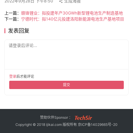
2022年9月28日 下午8:50
生成海报
旅
行
登录
注册
上一篇：
赣锋锂业：拟投建年产30GWh新型锂电池生产制造基地
家
下一篇：
宁德时代：拟140亿元投建洛阳新能源电池生产基地项目
发表回复
车
请登录后评论...
讯
快
报
登录
后才能评论
提交
专
栏
吉
赞助伙伴Sponsor ：
开
Copyright © 2018 ijikai.com 版权所有
京ICP备14029665号-20
T