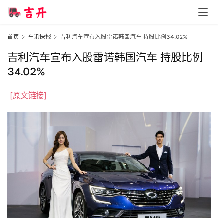
首
页
首页
车讯快报
吉利汽车宣布入股雷诺韩国汽车 持股比例34.02%
吉利汽车宣布入股雷诺韩国汽车 持股比例
智
车
34.02%
时
代
[原文链接]
新
能
源
评
测
师