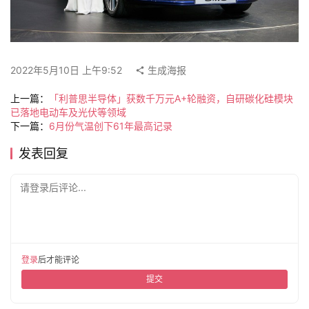
旅
行
登录
注册
2022年5月10日 上午9:52
生成海报
家
上一篇：
「利普思半导体」获数千万元A+轮融资，自研碳化硅模块
已落地电动车及光伏等领域
下一篇：
6月份气温创下61年最高记录
车
发表回复
讯
快
报
请登录后评论...
专
栏
登录
后才能评论
提交